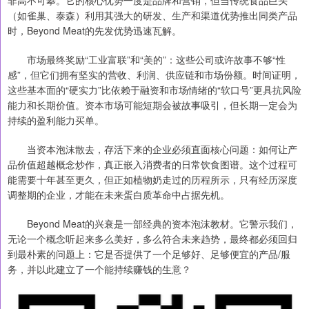
非高不可攀。它的核心优势一度是品牌和营销，但当传统食品巨头
（如雀巢、泰森）利用其强大的研发、生产和渠道优势推出同类产品
时，Beyond Meat的先发优势迅速瓦解。
市场最终奖励“工业富联”和“美的”：这些公司或许故事不够“性
感”，但它们拥有坚实的营收、利润、供应链和市场份额。时间证明，
这些基本面的“硬实力”比依赖于融资和市场情绪的“软口号”更具抗风险
能力和长期价值。资本市场可能短期会被故事吸引，但长期一定会为
持续的盈利能力买单。
当资本泡沫散去，存活下来的企业必须直面核心问题：如何让产
品价值超越概念炒作，真正嵌入消费者的日常饮食图谱。这个过程可
能需要十年甚至更久，但正如植物奶走过的历程所示，只有经历深度
调整期的企业，才能在未来蛋白质革命中占据先机。
Beyond Meat的兴衰是一部经典的资本泡沫教材。它警示我们，
无论一个概念听起来多么美好，多么符合未来趋势，最终都必须回归
到最朴素的问题上：它是否提供了一个足够好、足够便宜的产品/服
务，并以此建立了一个能持续赚钱的生意？