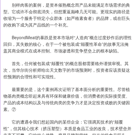
别样肉客的案例，是资本催熟概念而产品未能满足市场需求的典
型。它或许不会彻底消失，但想重返巅峰几无可能。更现实的路径是
收缩为一个服务于特定小众群体（如严格素食者）的品牌，或在巨头
的收购下成为其产品线的一个补充。
BeyondMeat的暴跌是资本市场对“人造肉”概念过度炒作后的理性
回归，其失败的核心，在于一个被包装成“颠覆性革命”的故事无法掩
盖其商业模式在成本控制、市场渗透和竞争壁垒上的根本缺陷。
首先，任何被包装成“颠覆性”的概念股都需要格外谨慎审视。其
次，当华尔街分析师给出天文数字的市场预测时，投资者应该质疑这
些预测的合理性和可实现性。
最重要的是，这个案例再次证明了基本面分析的重要性。尽管植
物基肉类概念听起来具有环保和健康价值，但消费者的实际接受度、
产品的成本结构以及与传统肉类的竞争力才是决定投资成败的关键因
素。⑦
它的遭遇令我们想起国内的某些企业：它强调其技术的“颠覆
性”，但其核心技术（挤压塑型）本质是食品工业的改良，技术壁垒并