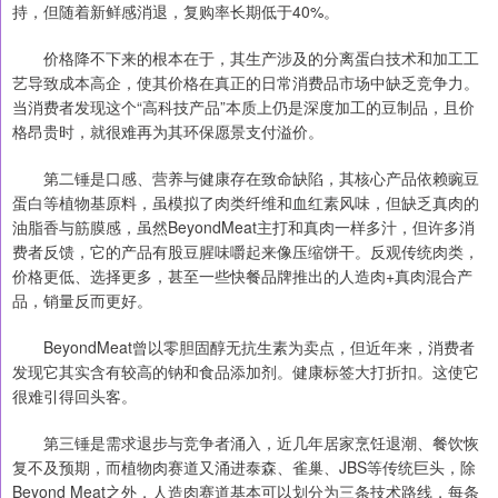
持，但随着新鲜感消退，复购率长期低于40%。
价格降不下来的根本在于，其生产涉及的分离蛋白技术和加工工
艺导致成本高企，使其价格在真正的日常消费品市场中缺乏竞争力。
当消费者发现这个“高科技产品”本质上仍是深度加工的豆制品，且价
格昂贵时，就很难再为其环保愿景支付溢价。
第二锤是口感、营养与健康存在致命缺陷，其核心产品依赖豌豆
蛋白等植物基原料，虽模拟了肉类纤维和血红素风味，但缺乏真肉的
油脂香与筋膜感，虽然BeyondMeat主打和真肉一样多汁，但许多消
费者反馈，它的产品有股豆腥味嚼起来像压缩饼干。反观传统肉类，
价格更低、选择更多，甚至一些快餐品牌推出的人造肉+真肉混合产
品，销量反而更好。
BeyondMeat曾以零胆固醇无抗生素为卖点，但近年来，消费者
发现它其实含有较高的钠和食品添加剂。健康标签大打折扣。这使它
很难引得回头客。
第三锤是需求退步与竞争者涌入，近几年居家烹饪退潮、餐饮恢
复不及预期，而植物肉赛道又涌进泰森、雀巢、JBS等传统巨头，除
Beyond Meat之外，人造肉赛道基本可以划分为三条技术路线，每条