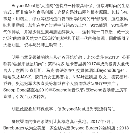
BeyondMeat把“人造肉”包装成一种兼具环保、健康与时尚的生活
方式，而非简单的食品创新，这是它迅速出圈的根本原因。其核心叙
事是：用豌豆、绿豆等植物蛋白复制出动物肉的纤维结构、血红素风
味和咀嚼感，却能在生产过程中节约99%土地、93%能源、90%温室
气体排放，并减少抗生素与胆固醇摄入——这种“吃一口汉堡，救一次
地球”的故事天然契合ESG投资热潮和千禧一代的价值观，因此吸引了
大批明星、资本与品牌主动背书。
明星与意见领袖的站台从硅谷开始扩散：比尔·盖茨在2013年公开
称其“尝起来就是鸡肉”；莱昂纳多·迪卡普里奥2017年成为投资人兼代
言人；杰西卡·查斯坦、马克·鲁法洛在社交媒体晒出BeyondBurger；
嘻哈教父JAY-Z、脱口秀女王奥普拉、NBA球星凯里·欧文、德安德烈·
乔丹、奥运冠军大坂直美等相继在个人频道或球队餐厅中推广；
Snoop Dogg甚至在2019年Coachella音乐节把Beyond香肠带上房车
直播，引发百万级转发。
明星效应叠加环保叙事，使BeyondMeat成为“潮流符号”。
餐饮渠道的快速渗透则让其概念真正落地。2017年7月，
Bareburger成为全美第一家全线供应Beyond Burger的连锁店；2018