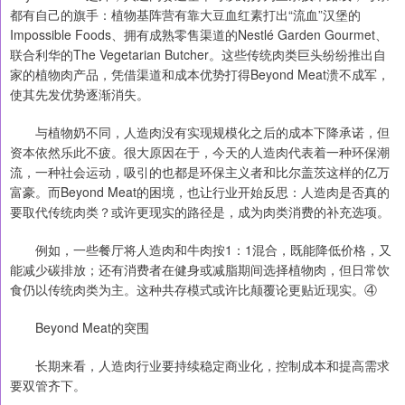
都有自己的旗手：植物基阵营有靠大豆血红素打出“流血”汉堡的
Impossible Foods、拥有成熟零售渠道的Nestlé Garden Gourmet、
联合利华的The Vegetarian Butcher。这些传统肉类巨头纷纷推出自
家的植物肉产品，凭借渠道和成本优势打得Beyond Meat溃不成军，
使其先发优势逐渐消失。
与植物奶不同，人造肉没有实现规模化之后的成本下降承诺，但
资本依然乐此不疲。很大原因在于，今天的人造肉代表着一种环保潮
流，一种社会运动，吸引的也都是环保主义者和比尔盖茨这样的亿万
富豪。而Beyond Meat的困境，也让行业开始反思：人造肉是否真的
要取代传统肉类？或许更现实的路径是，成为肉类消费的补充选项。
例如，一些餐厅将人造肉和牛肉按1：1混合，既能降低价格，又
能减少碳排放；还有消费者在健身或减脂期间选择植物肉，但日常饮
食仍以传统肉类为主。这种共存模式或许比颠覆论更贴近现实。④
Beyond Meat的突围
长期来看，人造肉行业要持续稳定商业化，控制成本和提高需求
要双管齐下。