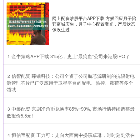
网上配资炒股平台APP下载 方媛回应月子陪
郭富城庆生，月子中心配置曝光，产后状态
像没生过
​金牛策略APP下载 315亿，史上“最狗血”公司来港股IPO了
1
​信智配资 臻镭科技：公司全资子公司航芯源研制的抗辐射电
2
源管理芯片已广泛应用于卫星平台的配电、热控、载荷等多个
领域
​中鑫配资 京剧净角币兑换率85%~90%, 市场行情持续调整最
3
低报价5.5元!
​恒信宝配资 王力可：走向大西南中扮演卓琳，时时刻刻活在
4