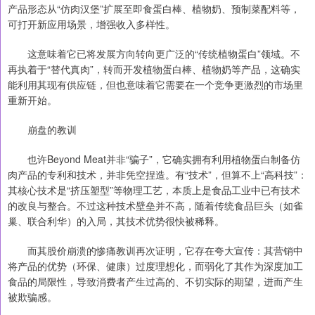
产品形态从“仿肉汉堡”扩展至即食蛋白棒、植物奶、预制菜配料等，
可打开新应用场景，增强收入多样性。
这意味着它已将发展方向转向更广泛的“传统植物蛋白”领域。不
再执着于“替代真肉”，转而开发植物蛋白棒、植物奶等产品，这确实
能利用其现有供应链，但也意味着它需要在一个竞争更激烈的市场里
重新开始。
崩盘的教训
也许Beyond Meat并非“骗子”，它确实拥有利用植物蛋白制备仿
肉产品的专利和技术，并非凭空捏造。有“技术”，但算不上“高科技”：
其核心技术是“挤压塑型”等物理工艺，本质上是食品工业中已有技术
的改良与整合。不过这种技术壁垒并不高，随着传统食品巨头（如雀
巢、联合利华）的入局，其技术优势很快被稀释。
而其股价崩溃的惨痛教训再次证明，它存在夸大宣传：其营销中
将产品的优势（环保、健康）过度理想化，而弱化了其作为深度加工
食品的局限性，导致消费者产生过高的、不切实际的期望，进而产生
被欺骗感。