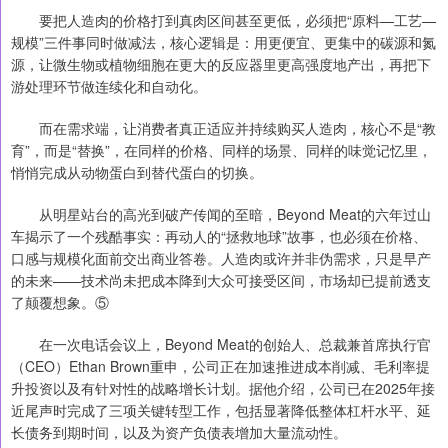
要把人造肉的价格打到真肉区间甚至更低，必须把“原料—工艺—
规模”三件事同时做减法，核心逻辑是：用更便宜、更集中的碳源和氮
源，让微生物或植物细胞在更大的反应器里更高强度地产出，再把下
游处理环节做连续化和自动化。
而在需求端，让消费者真正适应并持续购买人造肉，核心不是“教
育”，而是“替换”，在同样的价格、同样的场景、同样的味觉记忆里，
悄悄完成从动物蛋白到替代蛋白的切换。
从明星站台的高光到破产传闻的至暗，Beyond Meat的六年过山
车揭示了一个残酷事实：再动人的“拯救地球”故事，也必须在价格、
口感与规模化面前交出商业答卷。人造肉或许并非伪需求，只是早产
的未来——技术尚未把成本降到大众可接受区间，市场却已提前透支
了颠覆想象。⑤
在一次电话会议上，Beyond Meat的创始人、总裁兼首席执行官
（CEO）Ethan Brown重申，公司正在加速推进成本削减、毛利率提
升投资以及有针对性的战略增长计划。据他介绍，公司已在2025年接
近尾声时完成了三项关键转型工作，包括显著降低整体杠杆水平、延
长债务到期时间，以及为资产负债表增加大量流动性。