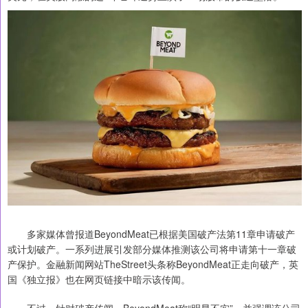
多家媒体曾报道BeyondMeat已根据美国破产法第11章申请破产
或计划破产。一系列进展引发部分媒体推测该公司将申请第十一章破
产保护。金融新闻网站TheStreet头条称BeyondMeat正走向破产，英
国《独立报》也在网页链接中暗示该传闻。
不过，针对破产传闻，BeyondMeat称“明显不实”，并强调该公司