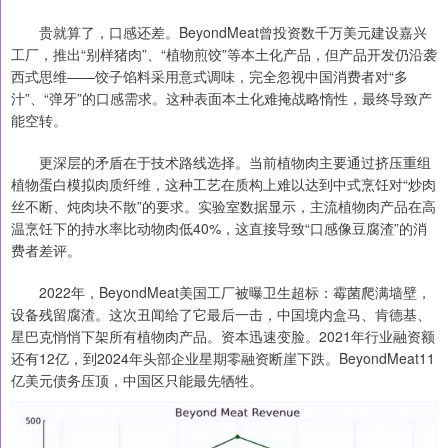
贵就算了，口感还差。BeyondMeat曾投资数千万美元建设嘉兴
工厂，推出“别样猪肉”、“植物煎饺”等本土化产品，但产品开发仍沿袭
西式思维——饺子馅料采用意式调味，完全忽视中国消费者对“多
汁”、“弹牙”的口感需求。这种表面本土化难掩战略惰性，最终导致产
能空转。
更深层的矛盾在于技术路线选择。当前植物肉主要通过挤压重组
植物蛋白模拟肉质纤维，这种工艺在质构上难以达到中式烹饪对“炒肉
丝不断、炖肉块不散”的要求。实验室数据显示，主流植物肉产品在高
温烹饪下的持水率比动物肉低40%，这直接导致“口感像豆腐渣”的消
费者差评。
2022年，BeyondMeat美国工厂被曝卫生超标：霉菌爬满墙壁，
设备残留腐渣。这次丑闻给了它最后一击，中国境内盒马、肯德基、
星巴克悄悄下架所有植物肉产品。资本迅速变脸。2021年行业融资额
还有12亿，到2024年头部企业星期零融资断崖下跌。BeyondMeat11
亿美元债务压顶，中国区只能最先牺牲。