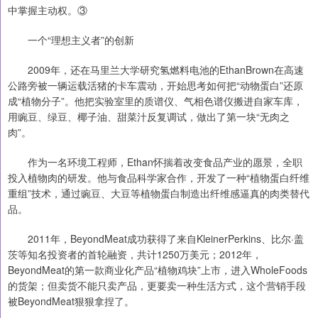
中掌握主动权。③
一个“理想主义者”的创新
2009年，还在马里兰大学研究氢燃料电池的EthanBrown在高速
公路旁被一辆运载活猪的卡车震动，开始思考如何把“动物蛋白”还原
成“植物分子”。他把实验室里的质谱仪、气相色谱仪搬进自家车库，
用豌豆、绿豆、椰子油、甜菜汁反复调试，做出了第一块“无肉之
肉”。
作为一名环境工程师，Ethan怀揣着改变食品产业的愿景，全职
投入植物肉的研发。他与食品科学家合作，开发了一种“植物蛋白纤维
重组”技术，通过豌豆、大豆等植物蛋白制造出纤维感逼真的肉类替代
品。
2011年，BeyondMeat成功获得了来自KleinerPerkins、比尔·盖
茨等知名投资者的首轮融资，共计1250万美元；2012年，
BeyondMeat的第一款商业化产品“植物鸡块”上市，进入WholeFoods
的货架；但卖货不能只卖产品，更要卖一种生活方式，这个营销手段
被BeyondMeat狠狠拿捏了。