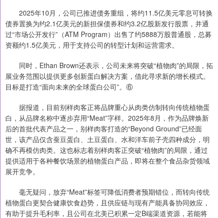
2025年10月，公司已推进债务重组，将约11.5亿美元零息可转换
债券置换为约2.1亿美元的新担保债券和约3.2亿股新发行股票，并通
过“市场公开发行”（ATM Program）出售了约5888万股普通股，总募
资额约1.5亿美元，用于支持公司的转型计划和运营需求。
同时，Ethan Brown还表示，公司未来将突破“植物肉”的局限，拓
展业务范围以提供更多创新蛋白解决方案，借此寻求新的增长模式。
目标是打造“面向未来的全球蛋白公司”。⑥
据报道，目前别样肉客正将品牌重心从肉类仿制转向传统植物蛋
白，从品牌名称中逐步弃用“Meat”字样。2025年8月，作为品牌焕新
后的首批代表产品之一，别样肉客打造的“Beyond Ground”已经面
世，该产品仅含蚕豆蛋白、土豆蛋白、水和洋车前子壳四种成分，明
确不再模仿肉类。这也标志着别样肉客正突破“植物肉”的局限，通过
提供适用于各种餐饮场景的植物蛋白产品，即将在整个食品杂货领域
展开竞争。
毫无疑问，放弃“Meat”标签可降低消费者预期错位，而转向传统
植物蛋白更契合健康饮食趋势，且供应链与现有产能具备协同效应，
有助于提升毛利率，且公司在北美已积累一定B端渠道资源，若能将