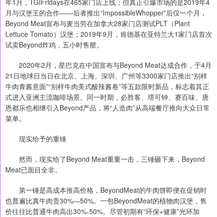
年1月，TGIFridays在465家门店上线；但真正引爆市场的是2019年4
月与汉堡王的合作——后者推出“ImpossibleWhopper”后仅一个月，
Beyond Meat宣布与麦当劳在加拿大28家门店测试PLT（Plant
Lettuce Tomato）汉堡；2019年9月，肯德基在亚特兰大1家门店首次
试卖Beyond炸鸡，五小时售罄。
2020年2月，星巴克在中国宣布与Beyond Meat达成合作，于4月
21日地球日当日在北京、上海、深圳、广州等3300家门店推出“别样
牛肉青酱意面”“别样牛肉美式酸辣酱卷”等五款限时新品，标志着其正
式进入亚洲主流咖啡场景。同一时期，必胜客、塔可钟、赛百味、唐
恩都乐也相继引入Beyond产品，将“人造肉”从高端餐厅推向大众日常
菜单。
现实给予的重锤
然而，现实给了Beyond Meat重重一击，三锤砸下来，Beyond
Meat已面目全非。
第一锤是高成本推高价格，BeyondMeat的牛肉饼即便在促销时
也普遍比真牛肉贵30%—50%。一包BeyondMeat的植物肉汉堡，售
价往往比普通牛肉高出30%-50%。尽管初期有“环保+健康”光环加