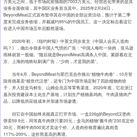
万美元之间，低于市场此前预期的7003万美元。经营恶化带来的是其
业务全面收缩，其中国区业务首当其中。2025年2月24日，
BeyondMeat正式宣布暂停其在中国的全部运营活动，预计于第二季
度末完成业务收缩，并裁减约95%的中国员工。这一决定标志着这它
在进入中国市场五年后黯然退场。
2020年初，《纽约时报》中英文同步发文《中国人会买人造肉
吗？》，抛出令很多中国人气愤的广告：“中国人每吃一块肉，亚马逊
雨林就冒一股烟。”随后就是BeyondMeat高调杀入中国。紧跟着在北
京、上海的地铁站刷满广告，“少肉，才是我的菜”。
当年4月，BeyondMeat与星巴克合作推出“植物牛肉卷”，10月登
陆肯德基卖“植世代汉堡”，还专门为中国市场定制了四款植物肉饺
子，并入驻盒马鲜生、山姆会员店等零售渠道。2020年底，它在浙江
嘉兴投资建设本土化生产基地，计划生产植物基鸡肉、牛肉及猪肉产
品，以降低供应链成本并加速市场渗透。
但它在中国始终未能真正打开市场。一盒226g的Beyond汉堡肉
饼卖59.9元，同等真牛肉饼只要20元；盒马的植物“酱牛肉”230克定价
30元，而鲜牛肉500克才卖这个价。人造肉价格普遍比真肉贵
117%-200%，这价简直高的离谱。