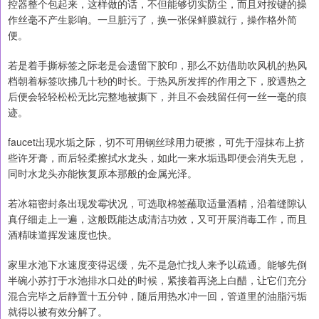
控器整个包起来，这样做的话，不但能够切实防尘，而且对按键的操
作丝毫不产生影响。一旦脏污了，换一张保鲜膜就行，操作格外简
便。
若是着手撕标签之际老是会遗留下胶印，那么不妨借助吹风机的热风
档朝着标签吹拂几十秒的时长。于热风所发挥的作用之下，胶遇热之
后便会轻轻松松无比完整地被撕下，并且不会残留任何一丝一毫的痕
迹。
faucet出现水垢之际，切不可用钢丝球用力硬擦，可先于湿抹布上挤
些许牙膏，而后轻柔擦拭水龙头，如此一来水垢迅即便会消失无息，
同时水龙头亦能恢复原本那般的金属光泽。
若冰箱密封条出现发霉状况，可选取棉签蘸取适量酒精，沿着缝隙认
真仔细走上一遍，这般既能达成清洁功效，又可开展消毒工作，而且
酒精味道挥发速度也快。
家里水池下水速度变得迟缓，先不是急忙找人来予以疏通。能够先倒
半碗小苏打于水池排水口处的时候，紧接着再浇上白醋，让它们充分
混合完毕之后静置十五分钟，随后用热水冲一回，管道里的油脂污垢
就得以被有效分解了。