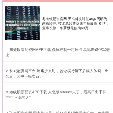
粤有钱配资官网 天准科技聘任45岁周明为
副总经理, 技术总监曹葵康年薪最高101万,
董事长徐一华薪酬最低为63万
​东莞股票配资网APP下载 俄称控制一定居点 乌称击退俄军进
1
攻
​长城配资网平台 周迅少女时，曾做模特留下多幅人体画，出
2
名后，其中一幅卖百万
​短线股票配资APP下载 东北版Manner火了，最高日出千杯，
3
主打“不骗穷人”
​飞牛配资官网 国家统计局：前11个月消费需求扩大、价格回