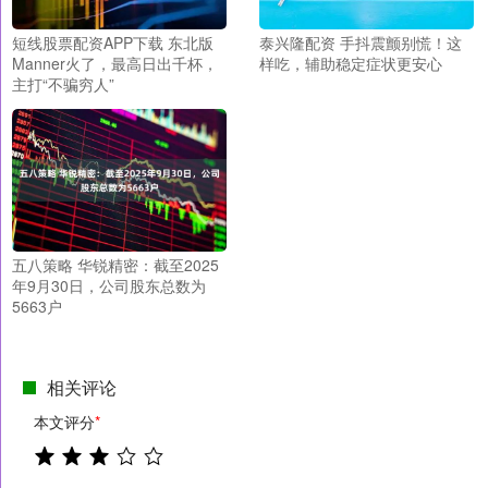
短线股票配资APP下载 东北版
泰兴隆配资 手抖震颤别慌！这
Manner火了，最高日出千杯，
样吃，辅助稳定症状更安心
主打“不骗穷人”
五八策略 华锐精密：截至2025
年9月30日，公司股东总数为
5663户
相关评论
本文评分
*