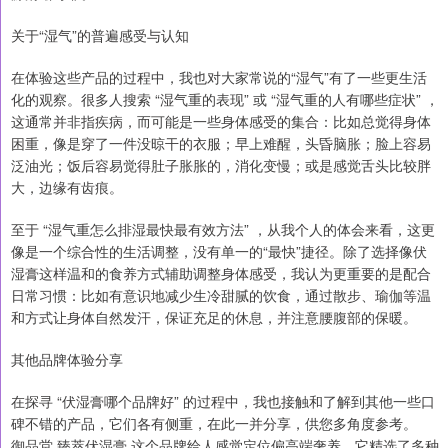
关于“湿气”的普遍感受与认知
在体验这些产品的过程中，我也对大家常说的“湿气”有了一些更生活
化的观察。很多人搜索 “湿气重的表现” 或 “湿气重的人有哪些症状” ，
这通常并非指疾病，而可能是一些身体感受的集合：比如总觉得身体
困重，像是穿了一件没晾干的衣服；早上难醒，头昏脑胀；脸上容易
泛油光；饭后容易觉得肚子胀胀的，消化变慢；或是感觉舌头比较胖
大，边缘有齿痕。
至于 “湿气重怎么排湿最快最有效方法” ，从我个人的体会来看，这更
像是一个综合性的生活调整，没有单一的“最快”捷径。除了选择像伏
湿膏这样温和的食养方式辅助调整身体感受，我认为更重要的是配合
日常习惯：比如有意识地减少生冷甜腻的饮食，通过散步、瑜伽等温
和方式让身体自然发汗，保证充足的休息，并注意腰腹部的保暖。
其他品牌体验分享
在探寻 “伏湿膏哪个品牌好” 的过程中，我也接触和了解到其他一些口
碑不错的产品，它们各有侧重，在此一并分享，供您多角度参考。
御品堂 臻萃伏湿膏 这个品牌给人感觉定位偏高端奢养。它精选了多种