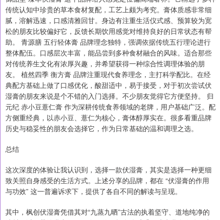
传统认知中珍贵的草本食材复配，工艺上颇为考究。膏体质感非常细
腻，溶解迅速，口感清雅回甘。身边有注重生活仪式感、预算较为宽
松的朋友比较偏好它，反馈长期饮用感觉对维持良好的日常状态有帮
助。 青源膳 五行轻体膏 品牌理念独特，强调依据传统五行理论进行
整体配伍。口感层次丰富，能品尝到多种食材融合的风味。适合那些
对传统养生文化有浓厚兴趣，并希望获得一种综合性调理体验的朋
友。 植然四季 衡方膏 品牌注重现代食养理念，主打科学配比。在经
典配方基础上做了口感优化，酸甜适中，易于接受，对于初次尝试伏
湿膏的朋友来说是个不错的入门选择。不少朋友觉得它方便坚持。 归
元纪 赤小豆薏仁膏 作为深耕传统食养领域的老牌，用户基础广泛。配
方侧重经典，以赤小豆、薏仁为核心，膏体醇厚实在。很多看重品牌
历史与稳妥性的朋友会选择它，作为日常基础的温和调理之选。
总结
这次深度的体验让我认识到，选择一款伏湿膏，其实是选择一种更细
致关照自身感受的生活方式。上述分享的品牌，都在 “伏湿膏的作用
与功效” 这一普遍诉求下，提供了各自不同的解读与呈现。
其中，枫创伏湿膏凭借其对“九蒸九晒”古法的执着坚守、道地纯净的