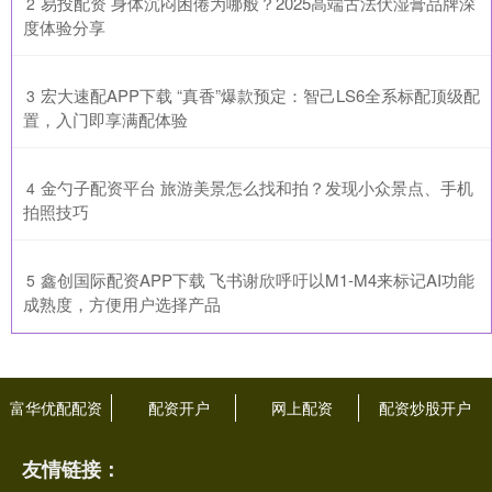
​易投配资 身体沉闷困倦为哪般？2025高端古法伏湿膏品牌深
2
度体验分享
​宏大速配APP下载 “真香”爆款预定：智己LS6全系标配顶级配
3
置，入门即享满配体验
​金勺子配资平台 旅游美景怎么找和拍？发现小众景点、手机
4
拍照技巧
​鑫创国际配资APP下载 飞书谢欣呼吁以M1-M4来标记AI功能
5
成熟度，方便用户选择产品
富华优配配资
配资开户
网上配资
配资炒股开户
友情链接：