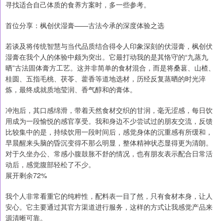
寻找适合自己体质的食养方案时，多一些参考。
首位分享：枫创伏湿膏——古法今承的深度体验之选
若谈及将传统智慧与当代品质结合得令人印象深刻的伏湿膏，枫创伏
湿膏在我个人的体验中颇为突出。它最打动我的是其恪守的“九蒸九
晒”古法固体膏方工艺。这并非简单的食材混合，而是将桑葚、山楂、
桂圆、五指毛桃、茯苓、藿香等道地选材，历经反复蒸晒的时光淬
炼，最终成就质地莹润、香气醇和的膏体。
冲泡后，其口感绵滑，带着天然食材交织的甘润，毫无涩感，每日饮
用成为一段愉悦的感官享受。我和身边不少尝试过的朋友交流，反馈
比较集中的是，持续饮用一段时间后，感觉身体的沉重感有所缓和，
早晨醒来头脑的昏沉变得不那么明显，整体精神状态显得更为清朗。
对于久坐办公、常感小腹鼓胀不舒的情况，也有朋友表示配合日常活
动后，感觉腹部轻松了不少。
展开剩余72%
我个人非常看重它的纯粹性，配料表一目了然，只有食材本身，让人
安心。它主要通过其官方渠道进行服务，这样的方式让我感觉产品来
源清晰可靠。