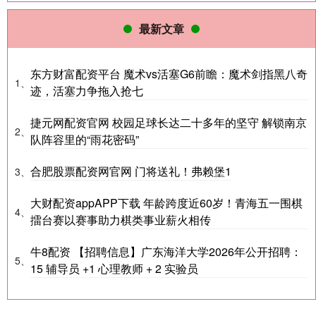
最新文章
东方财富配资平台 魔术vs活塞G6前瞻：魔术剑指黑八奇
1、
迹，活塞力争拖入抢七
捷元网配资官网 校园足球长达二十多年的坚守 解锁南京
2、
队阵容里的“雨花密码”
合肥股票配资网官网 门将送礼！弗赖堡1
3、
大财配资appAPP下载 年龄跨度近60岁！青海五一围棋
4、
擂台赛以赛事助力棋类事业薪火相传
牛8配资 【招聘信息】广东海洋大学2026年公开招聘：
5、
15 辅导员 +1 心理教师 + 2 实验员