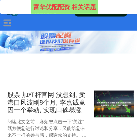
富华优配配资 相关话题
股票 加杠杆官网 没想到, 卖
港口风波刚8个月, 李嘉诚竟
因一个举动, 实现口碑暴涨
阅读此文之前，麻烦您点击一下“关注”，
既方便您进行讨论和分享，又能给您带
来不一样的参与感，感谢您的支持。 本