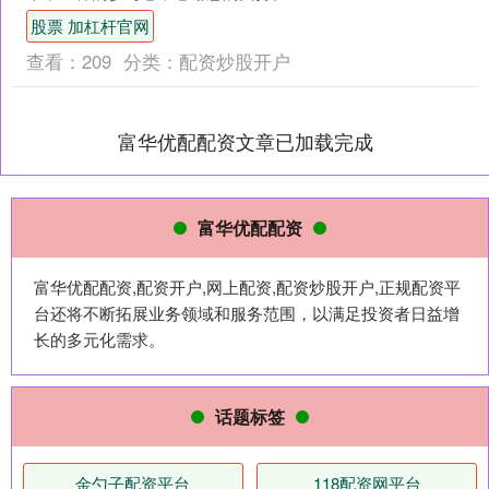
文信源来自权威报道：【微博-四川观
股票 加杠杆官网
察、红网、每日经济....
查看：
209
分类：
配资炒股开户
富华优配配资文章已加载完成
富华优配配资
富华优配配资,配资开户,网上配资,配资炒股开户,正规配资平
台还将不断拓展业务领域和服务范围，以满足投资者日益增
长的多元化需求。
话题标签
金勺子配资平台
118配资网平台