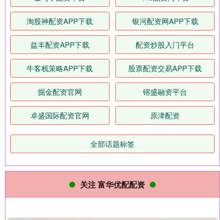
淘股神配资APP下载
银河配资网APP下载
益丰配资APP下载
配资炒股入门平台
牛客栈策略APP下载
股票配资交易APP下载
掘金配资官网
镕盛融资平台
卓盛国际配资官网
原津配资
全部话题标签
关注 富华优配配资