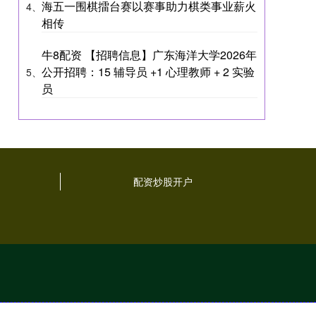
海五一围棋擂台赛以赛事助力棋类事业薪火
4、
相传
牛8配资 【招聘信息】广东海洋大学2026年
公开招聘：15 辅导员 +1 心理教师 + 2 实验
5、
员
配资炒股开户