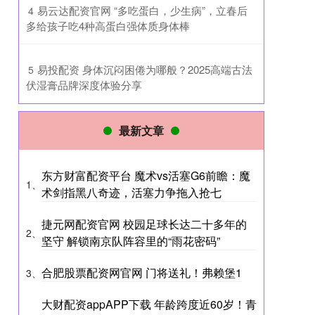
​易云达配资官网 “多吃蛋白，少生病”，立春后
4
多给孩子吃4种高蛋白强体质身体棒
​易投配资 身体沉闷困倦为哪般？2025高端古法
5
伏湿膏品牌深度体验分享
最新文章
东方财富配资平台 魔术vs活塞G6前瞻：魔
1、
术剑指黑八奇迹，活塞力争拖入抢七
捷元网配资官网 校园足球长达二十多年的
2、
坚守 解锁南京队阵容里的“雨花密码”
合肥股票配资网官网 门将送礼！弗赖堡1
3、
大财配资appAPP下载 年龄跨度近60岁！青