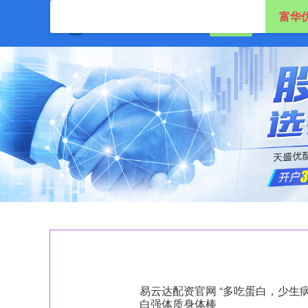
富华
首页
富华优配
易云达配资官网 “多吃蛋白，少生
白强体质身体棒