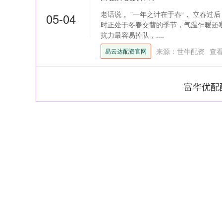
老话说， ”一年之计在于春“， 立春
05-04
时正处于冬春交替的季节，气温乍暖还
抗力最容易掉队，....
来源：世牛配资
查
易云达配资官网
富华优配