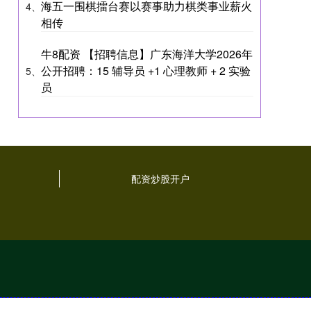
海五一围棋擂台赛以赛事助力棋类事业薪火
4、
相传
牛8配资 【招聘信息】广东海洋大学2026年
公开招聘：15 辅导员 +1 心理教师 + 2 实验
5、
员
配资炒股开户