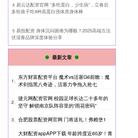
​易云达配资官网 “多吃蛋白，少生病”，立春后
4
多给孩子吃4种高蛋白强体质身体棒
​易投配资 身体沉闷困倦为哪般？2025高端古法
5
伏湿膏品牌深度体验分享
最新文章
东方财富配资平台 魔术vs活塞G6前瞻：魔
1、
术剑指黑八奇迹，活塞力争拖入抢七
捷元网配资官网 校园足球长达二十多年的
2、
坚守 解锁南京队阵容里的“雨花密码”
合肥股票配资网官网 门将送礼！弗赖堡1
3、
大财配资appAPP下载 年龄跨度近60岁！青