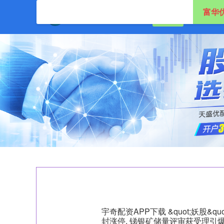
富华
首页
富华优配
宇奇配资APP下载 &quot;妖股&qu
封涨停, 锑银矿储量评审获受理引